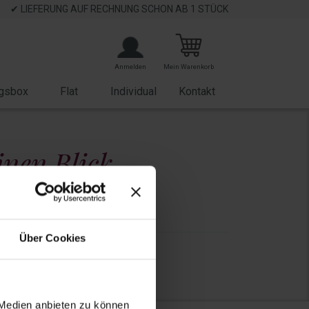
✔ LIEFERUNG AUF RECHNUNG SCHON AB 1 STÜCK
Anmelden
Mein Warenkorb
gsbox
Flat
Individual
Kontakt
inen Blick
Geeignet für
Über Cookies
35 EUR
 Medien anbieten zu können