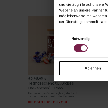
und die Zugriffe auf unsere 
Website an unsere Partner fü
möglicherweise mit weiteren
der Dienste gesammelt habe
Einwilligungsauswahl
Notwendig
Ablehnen
ab
48,49
€
Teamgeschenk XL „Großes
Dankeschön“ - Xmas
Hochwertiges Vorratsglas gefüllt mit
zartschmelzenden Lindor-Pralinés
schon über 13840 mal verkauft!