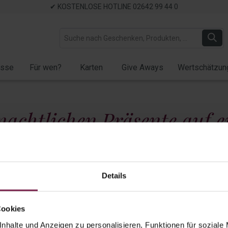
✔ KOSTENLOSE HOTLINE 02642 99 44 0
ässe
Für wen?
Karten
Give Aways
Wertschätzun
nachtlichen Präsente auf e
Anlass
Details
Präsente bis 20 EUR
Präsente bis 35 EUR
Präsente über 
Cookies
nhalte und Anzeigen zu personalisieren, Funktionen für soziale