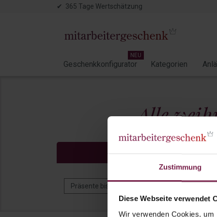
✔ 365 Tage Wertschätzung
NEU
Geschenkkonfigurator
Kategorien
Anl
Alle weih
Preisfilter
Zustimmung
Präsente bis 5 EUR
Präsente bis 10 EUR
Diese Webseite verwendet 
Wir verwenden Cookies, um I