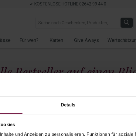
✔ KOSTENLOSE HOTLINE 02642 99 44 0
lässe
Für wen?
Karten
Give Aways
Wertschätzu
lle Bestseller auf einen Bli
Anlass
Details
Präsente bis 20 EUR
Präsente bis 35 EUR
Präsente über 
Cookies
nhalte und Anzeigen zu personalisieren, Funktionen für soziale