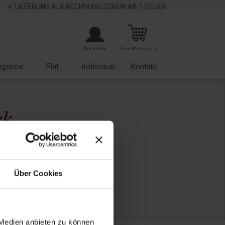
✔ LIEFERUNG AUF RECHNUNG SCHON AB 1 STÜCK
Anmelden
Mein Warenkorb
ngsbox
Flat
Individual
Kontakt
ck
Geeignet für
Über Cookies
35 EUR
 Medien anbieten zu können