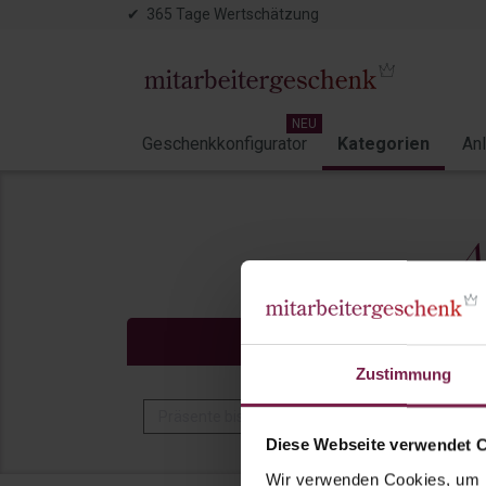
✔ 365 Tage Wertschätzung
NEU
Geschenkkonfigurator
Kategorien
An
A
Preisfilter
Zustimmung
Präsente bis 5 EUR
Präsente bis 10 EUR
Diese Webseite verwendet 
Wir verwenden Cookies, um I