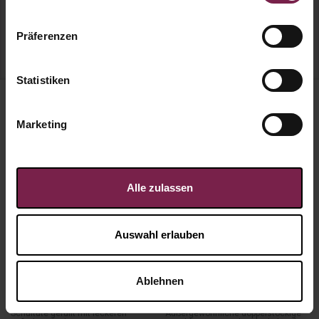
Präsente bis 20 EUR
Präsente bis 35 EUR
Präferenzen
Präsente über 35 EUR
bis 5 EUR
Statistiken
Marketing
BESTSELLER
NEU
Alle zulassen
Auswahl erlauben
ab
4,99
€
ab
15,49
€
Ablehnen
Schultüte "Willkommen bei
Lunchbox Eco "Lunch. Reset.
uns im Team" - Süßer Mix
Repeat."
Schultüte gefüllt mit leckeren
Außergewöhnliche doppelstöckige