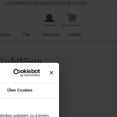
✔ LIEFERUNG AUF RECHNUNG SCHON AB 1 STÜCK
Anmelden
Mein Warenkorb
gsbox
Flat
Individual
Kontakt
 Jubiläum
eeignet für
Über Cookies
35 EUR
 Medien anbieten zu können