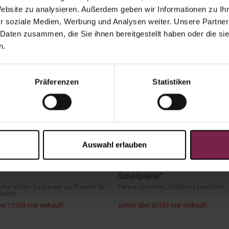
Website zu analysieren. Außerdem geben wir Informationen zu I
r soziale Medien, Werbung und Analysen weiter. Unsere Partner
 Daten zusammen, die Sie ihnen bereitgestellt haben oder die s
n.
Präferenzen
Statistiken
Auswahl erlauben
9
€
ab
11,49
€
tarbeiter - Weißer Burgunder
Jubiläumsgeschenk "Goldene
Schallplatte"
sche weißer Burgunder als Präsent für
Personalisiertes Jubiläumsgeschenk
beiter
er 12339 mal verkauft!
schon über 26109 mal verkauft!