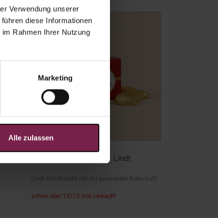
hrer Verwendung unserer
 führen diese Informationen
ie im Rahmen Ihrer Nutzung
Marketing
Alle zulassen
ab
2,29
€
Sie sind ein Geschenk - Lindt
Lindt-Schokolade mit der passender Botschaft!
schon über 13773 mal verkauft!