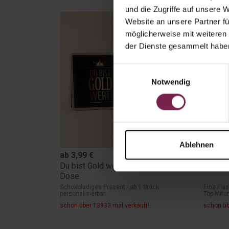
und die Zugriffe auf unsere 
Website an unsere Partner fü
möglicherweise mit weiteren
der Dienste gesammelt habe
Einwilligungsauswahl
Notwendig
Ablehnen
ab
3,99
€
ab
7,9
Du bist Gold wert - Ritter SPORT
Top-Mi
Dose
Schokoladiges Präsent - ab 1 Stück
Eine Fla
personalisierbar
Top-Mitar
schon über 13933 mal verkauft!
schon üb