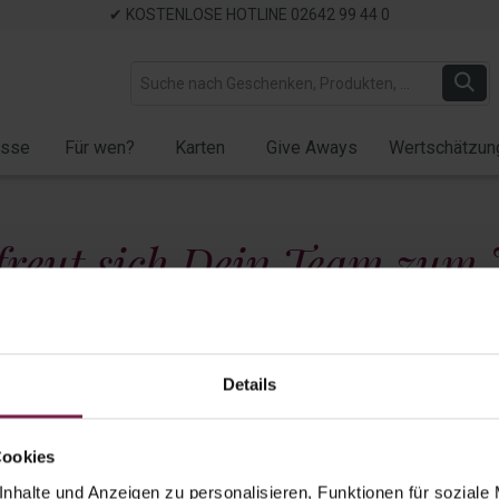
✔ KOSTENLOSE HOTLINE 02642 99 44 0
ässe
Für wen?
Karten
Give Aways
Wertschätzun
freut sich Dein Team zum
G
Details
Präsente bis 20 EUR
Präsente bis 35 EUR
Präsente über 
Cookies
nhalte und Anzeigen zu personalisieren, Funktionen für soziale