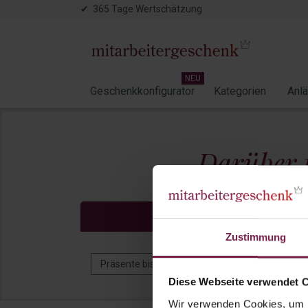
✔ 365 Tage Wertschätzung
NEU
Geschenkkonfigurator
Kategorien
Anl
Darüber 
Preisfilter
Zustimmung
Präsente bis 5 EUR
Präsente bis 10 EUR
Diese Webseite verwendet 
Wir verwenden Cookies, um I