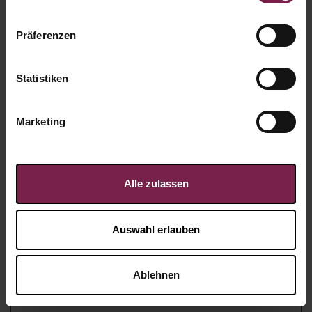
Präferenzen
Statistiken
Marketing
Alle zulassen
Auswahl erlauben
Du bist ein Geschenk -
Ablehnen
Christmas