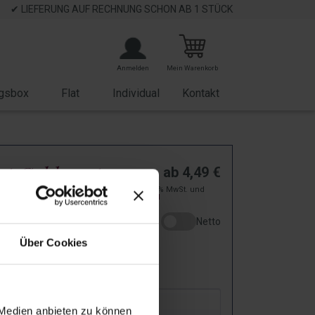
✔ LIEFERUNG AUF RECHNUNG SCHON AB 1 STÜCK
Anmelden
Mein Warenkorb
gsbox
Flat
Individual
Kontakt
st Gold wert
ab
4,49
€
zzgl. 19% MwSt. und
 Ostern
Versand
Netto
P12809
Über Cookies
: Bei Dir in
2
-
5
Arbeitstagen!
ar
 Medien anbieten zu können