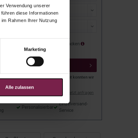
hrer Verwendung unserer
sand
 führen diese Informationen
ie im Rahmen Ihrer Nutzung
isierung
Als Geschenk verpacken
Marketing
Mit Grußkarte
IN DEN WARENKORB
n über 3,4 Millionen Menschen weltweit konnten wir
 Freude machen
Alle zulassen
ls PDF drucken
Muster anfordern
Jetzt anfragen
f
Einzelversand-
Personalisierbar
ng
Service