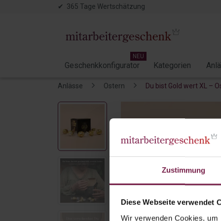
✔ 365 Tage Wertschätzung
NEU
Geschenkkonfigurator
Kategorien
Anl
Anlässe
Ostern
Du bist Gold wert XL – O
Zustimmung
Diese Webseite verwendet 
Wir verwenden Cookies, um I