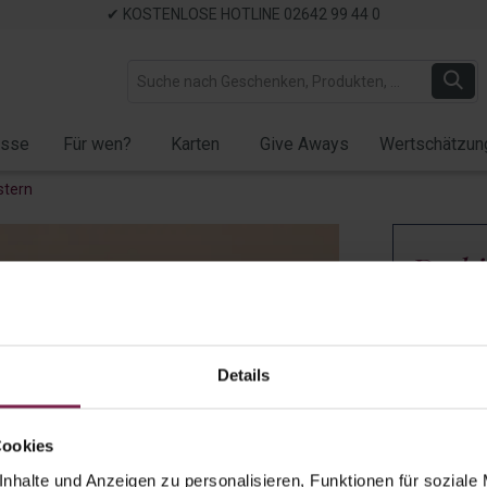
✔ KOSTENLOSE HOTLINE 02642 99 44 0
ässe
Für wen?
Karten
Give Aways
Wertschätzun
stern
Du bi
XL –
Artikel-Nr.:
W
Details
Auf Lager
✓ Verfügb
Cookies
Menge:
nhalte und Anzeigen zu personalisieren, Funktionen für soziale