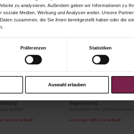
Website zu analysieren. Außerdem geben wir Informationen zu I
NEU
r soziale Medien, Werbung und Analysen weiter. Unsere Partner
 Daten zusammen, die Sie ihnen bereitgestellt haben oder die s
n.
Präferenzen
Statistiken
Auswahl erlauben
29
€
ab
13,49
€
Weinset "Als Zeichen unserer
Salz- & Pfeffermühle "Du verst
hätzung"
Begeisterung"
tiges Weinset
Hochwertiges Salz- und Pfefferstreuer-
er 334 mal verkauft!
schon über 18857 mal verkauft!