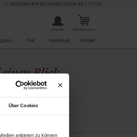
✔ LIEFERUNG AUF RECHNUNG SCHON AB 1 STÜCK
Anmelden
Mein Warenkorb
gsbox
Flat
Individual
Kontakt
 einen Blick
Anlass
Über Cookies
35 EUR
 Medien anbieten zu können