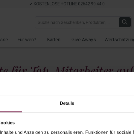
✔ KOSTENLOSE HOTLINE 02642 99 44 0
ässe
Für wen?
Karten
Give Aways
Wertschätzun
te für Top-Mitarbeiter auf
ter
Details
Präsente bis 20 EUR
Präsente bis 35 EUR
Präsente über 
Cookies
nhalte und Anzeigen zu personalisieren, Funktionen für soziale