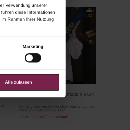
hrer Verwendung unserer
NEU
 führen diese Informationen
ie im Rahmen Ihrer Nutzung
Marketing
Alle zulassen
ab
16,89
€
reust
BIG THANK YOU XXL - Storck Riesen
Set
So riesig kann ein Dankeschön sein: Ein ganzer
Meter (!!) voller Storck Riesen
schon über 24493 mal verkauft!