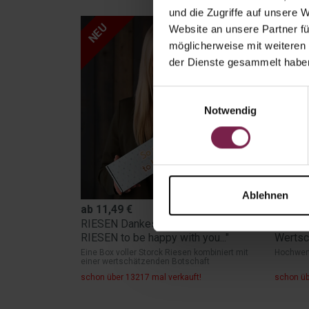
und die Zugriffe auf unsere 
NEU
NEU
Website an unsere Partner fü
möglicherweise mit weiteren
der Dienste gesammelt habe
Einwilligungsauswahl
Notwendig
Ablehnen
ab
11,49
€
ab
14,
RIESEN Dankeschön "So many
Luxus-
RIESEN to be happy with you..."
Wertsc
Eine Box voller Storck Riesen kombiniert mit
Hochwer
einer wertschätzenden Botschaft
schon über 13217 mal verkauft!
schon üb