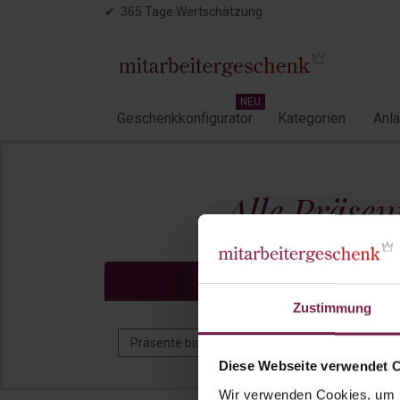
✔ 365 Tage Wertschätzung
NEU
Geschenkkonfigurator
Kategorien
Anl
Alle Präsen
Preisfil
Zustimmung
Präsente bis 5 EUR
Präsente bis 10 EUR
Diese Webseite verwendet 
Wir verwenden Cookies, um I