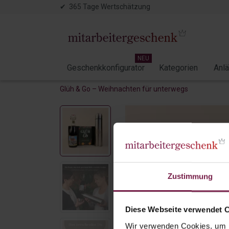
✔ 365 Tage Wertschätzung
NEU
Geschenkkonfigurator
Kategorien
Anl
Glüh & Go – Weihnachten für unterwegs
Zustimmung
Diese Webseite verwendet 
Wir verwenden Cookies, um I