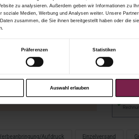
Website zu analysieren. Außerdem geben wir Informationen zu I
Menge:
r soziale Medien, Werbung und Analysen weiter. Unsere Partner
 Daten zusammen, die Sie ihnen bereitgestellt haben oder die s
Einzelver
n.
Präferenzen
Statistiken
Scho
eine
Auswahl erlauben
Angebot a
Kauf au
Rechnu
erbeanbringung/Aufdruck
Einzelversand
G