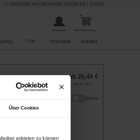
✔ LIEFERUNG AUF RECHNUNG SCHON AB 1 STÜCK
Anmelden
Mein Warenkorb
gsbox
Flat
Individual
Kontakt
 & Go –
ab
26,49
€
zzgl. 19% MwSt. und
achten für
Versand
Netto
wegs
Über Cookies
P13594
: Bei Dir in
2
-
5
Arbeitstagen!
ar
 Medien anbieten zu können