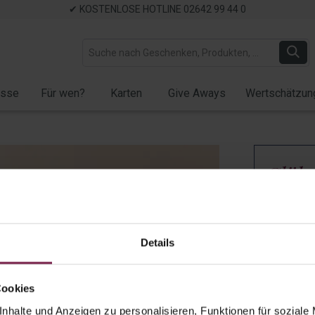
✔ KOSTENLOSE HOTLINE 02642 99 44 0
ässe
Für wen?
Karten
Give Aways
Wertschätzun
Glüh
Weihn
unter
Details
Artikel-Nr.:
W
Cookies
Auf Lager
✓ Verfügb
nhalte und Anzeigen zu personalisieren, Funktionen für soziale