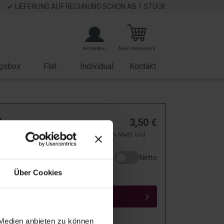
✔ LIEFERUNG AUF RECHNUNG SCHON AB 1 STÜCK
Anmelden
Mein Warenkorb
gsbox
Flat
Individual
Kontakt
karte
3,50
€
zzgl. 19% MwSt. und
nachtsnoten"
Versand
Netto
RUß50
Über Cookies
IN DEN WARENKORB
 Medien anbieten zu können
d to wishlist