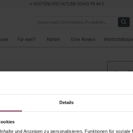
✔ KOSTENLOSE HOTLINE 02642 99 44 0
ässe
Für wen?
Karten
Give Aways
Wertschätzun
Gruß
"Weih
Artikel-Nr.:
G
Details
Cookies
nhalte und Anzeigen zu personalisieren, Funktionen für soziale
Ad