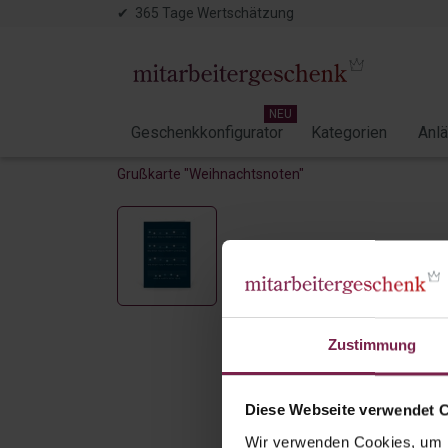
✔ 365 Tage Wertschätzung
NEU
Geschenkkonfigurator
Kategorien
Anl
Grußkarte "Weihnachtsnoten"
Zustimmung
Diese Webseite verwendet 
Wir verwenden Cookies, um I