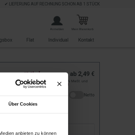
✔ LIEFERUNG AUF RECHNUNG SCHON AB 1 STÜCK
Anmelden
Mein Warenkorb
gsbox
Flat
Individual
Kontakt
reme "Vielen
ab
2,49
€
zzgl. 19% MwSt. und
" - Xmas
Versand
Netto
P13506
Über Cookies
: Bei Dir in
2
-
5
Arbeitstagen!
ar
 Medien anbieten zu können