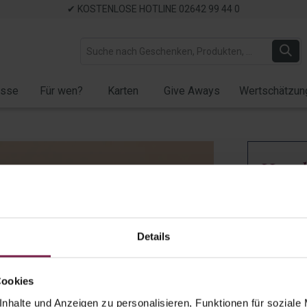
✔ KOSTENLOSE HOTLINE 02642 99 44 0
ässe
Für wen?
Karten
Give Aways
Wertschätzun
Handc
Dank!
Artikel-Nr.:
W
Details
Auf Lager
✓ Verfügb
Cookies
Menge:
nhalte und Anzeigen zu personalisieren, Funktionen für soziale