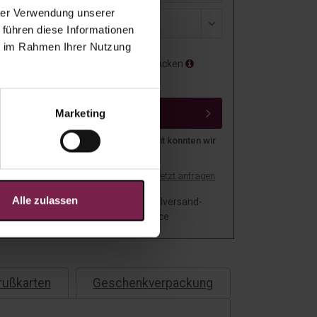
hrer Verwendung unserer
sand
 führen diese Informationen
ie im Rahmen Ihrer Nutzung
Als Geschenk verpacken
Mit Grußkarte
IN DEN WARENKORB
Marketing
n über 3,4 Millionen Menschen weltweit konnten wir
 Freude machen
ls PDF drucken
Muster anfordern
Jetzt anfragen
Alle zulassen
f
Einzelversand-
Personalisierbar
ng
Service
rußkarten
Geschenkverpackung