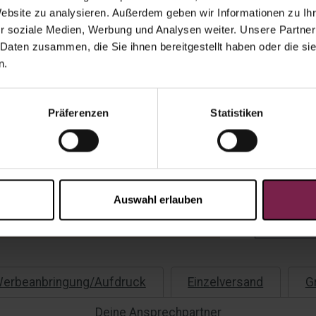
Website zu analysieren. Außerdem geben wir Informationen zu I
Einzelver
r soziale Medien, Werbung und Analysen weiter. Unsere Partner
 Daten zusammen, die Sie ihnen bereitgestellt haben oder die s
n.
Präferenzen
Statistiken
Scho
eine
Angebot a
Auswahl erlauben
Kauf au
Rechnu
erbeanbringung/Aufdruck
Einzelversand
G
Deine Ansprechpartner