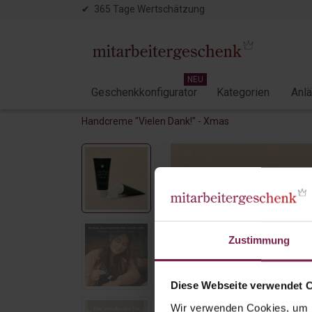
✔ 365 Tage Wertschätzung
NEU
Geschenkkonfigurator
Kategorien
Anl
Handcreme "Vielen Dank!" - Xmas
Zustimmung
Diese Webseite verwendet 
Wir verwenden Cookies, um I