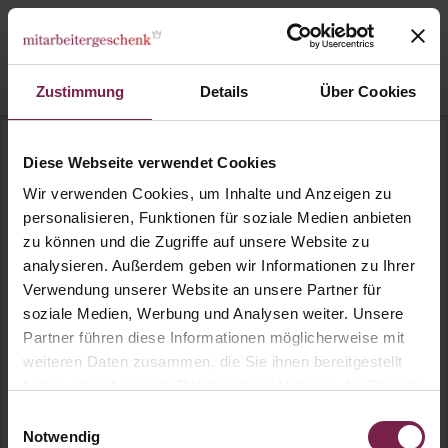
Zustimmung
Details
Über Cookies
Diese Webseite verwendet Cookies
Alle Bestseller auf einen
Wir verwenden Cookies, um Inhalte und Anzeigen zu
Blick
personalisieren, Funktionen für soziale Medien anbieten
zu können und die Zugriffe auf unsere Website zu
analysieren. Außerdem geben wir Informationen zu Ihrer
Verwendung unserer Website an unsere Partner für
Preisfilter
Anlass
Geeignet für
soziale Medien, Werbung und Analysen weiter. Unsere
Partner führen diese Informationen möglicherweise mit
weiteren Daten zusammen, die Sie ihnen bereitgestellt
Präsente bis 5 EUR
Präsente bis 10 EUR
haben oder die sie im Rahmen Ihrer Nutzung der Dienste
gesammelt haben.
Einwilligungsauswahl
Präsente bis 20 EUR
Präsente bis 35 EUR
Notwendig