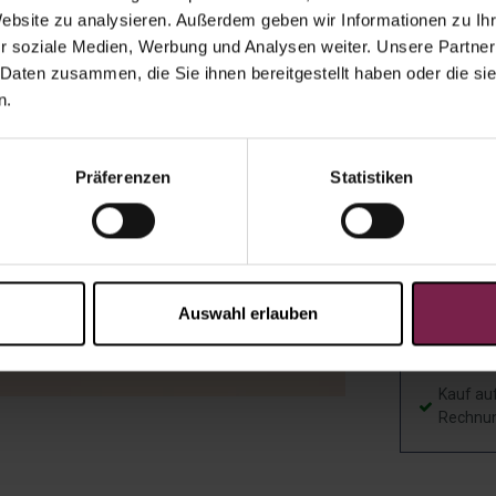
Menge:
Website zu analysieren. Außerdem geben wir Informationen zu I
r soziale Medien, Werbung und Analysen weiter. Unsere Partner
Einzelver
 Daten zusammen, die Sie ihnen bereitgestellt haben oder die s
n.
Individual
Präferenzen
Statistiken
Scho
Auswahl erlauben
eine
Angebot a
Kauf au
Rechnu