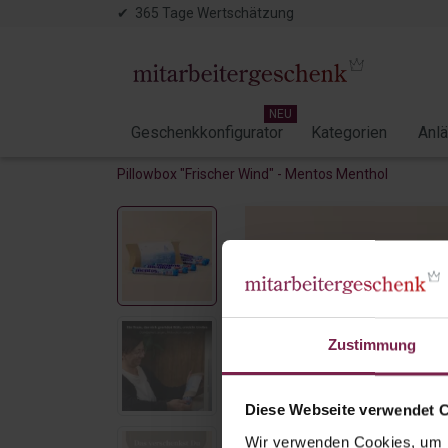
✔ 365 Tage Wertschätzung
NEU
Geschenkkonfigurator
Kategorien
Anl
Pillowbox "Frischer Wind" - Mentos Menthol
Zustimmung
Diese Webseite verwendet 
Wir verwenden Cookies, um I