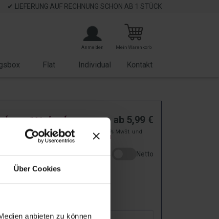
✔ LIEFERUNG AUF RECHNUNG SCHON AB 1 STÜCK
Anmelden
Mein Warenkorb
gsbox
Flat
Individual
Kontakt
wbox "Frischer
ab
5,99
€
zzgl. 19% MwSt. und
 - Mentos
Versand
Netto
hol
Über Cookies
P13227
: Bei Dir in
2
-
5
Arbeitstagen!
 Medien anbieten zu können