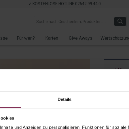
✔ KOSTENLOSE HOTLINE 02642 99 44 0
ässe
Für wen?
Karten
Give Aways
Wertschätzun
Pillo
Wind"
Ment
Details
Artikel-Nr.:
W
Cookies
Auf Lager
nhalte und Anzeigen zu personalisieren, Funktionen für soziale