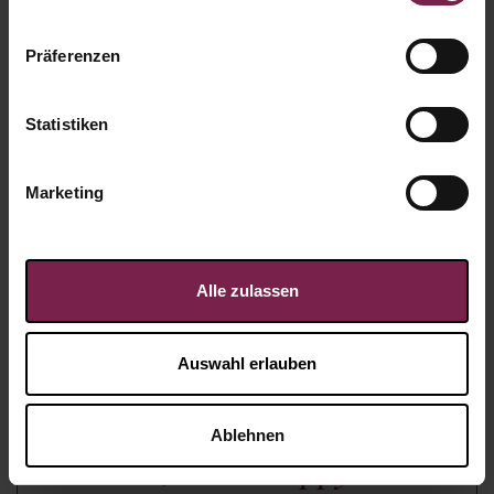
Präferenzen
Statistiken
Marketing
Alle zulassen
Auswahl erlauben
RIESEN Dankeschön "So many
Ablehnen
RIESEN to be happy with