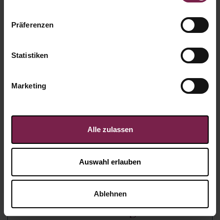
Präferenzen
Statistiken
Marketing
Alle zulassen
Auswahl erlauben
Schokokarte Business
Ablehnen
Türanhänger