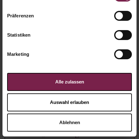
Präferenzen
Statistiken
Marketing
Alle zulassen
Auswahl erlauben
3D Adventskalender Lindt
Ablehnen
„Bus“ Organic