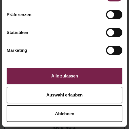
Präferenzen
Statistiken
Marketing
Alle zulassen
Auswahl erlauben
Stern Adventskalender Lindt
Ablehnen
Artikel-Nr.:
55377
ab
8,49
€