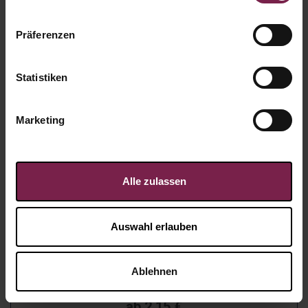
Präferenzen
Statistiken
Marketing
Alle zulassen
Auswahl erlauben
Eier-Parade
Ablehnen
Artikel-Nr.:
94530
ab
2,15
€