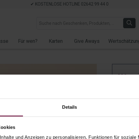
✔ KOSTENLOSE HOTLINE 02642 99 44 0
ässe
Für wen?
Karten
Give Aways
Wertschätzun
Wan
Adven
mit B
Details
Knus
Artikel-Nr.:
9
Cookies
nhalte und Anzeigen zu personalisieren, Funktionen für soziale