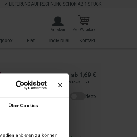
✔ LIEFERUNG AUF RECHNUNG SCHON AB 1 STÜCK
Anmelden
Mein Warenkorb
gsbox
Flat
Individual
Kontakt
d-
ab
1,69
€
zzgl. 19% MwSt. und
tskalender
Versand
Netto
randt
Über Cookies
perkugeln
5164
 Medien anbieten zu können