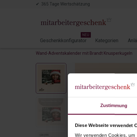
✔ 365 Tage Wertschätzung
NEU
Geschenkkonfigurator
Kategorien
Anl
Wand-Adventskalender mit Brandt Knusperkugeln
Zustimmung
Diese Webseite verwendet 
Wir verwenden Cookies, um I