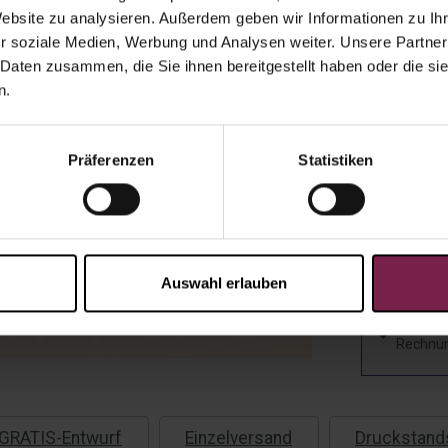
Auf Lager
Website zu analysieren. Außerdem geben wir Informationen zu I
✓ Verfügb
r soziale Medien, Werbung und Analysen weiter. Unsere Partner
Menge:
 Daten zusammen, die Sie ihnen bereitgestellt haben oder die s
n.
Einzelver
Präferenzen
Statistiken
Scho
eine
Auswahl erlauben
Angebot al
Kauf au
Rechnu
GRATIS-Entwurf
Einzelversand
Druckstand