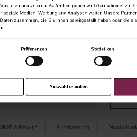
Auf Lager
Website zu analysieren. Außerdem geben wir Informationen zu I
r soziale Medien, Werbung und Analysen weiter. Unsere Partner
Menge:
 Daten zusammen, die Sie ihnen bereitgestellt haben oder die s
Einzelver
n.
Präferenzen
Statistiken
Scho
eine
Angebot al
Auswahl erlauben
Kauf au
Rechnu
GRATIS-Entwurf
Einzelversand
Druckstand