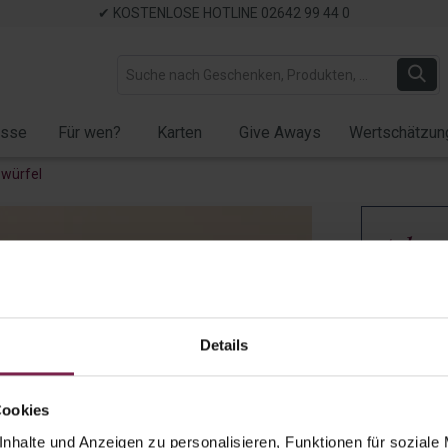
✔ KOSTENLOSE HOTLINE 02642 99 44 0
ässe
Für wen?
Karten
Give Aways
Wertschätzun
owürfel
Adven
Quadr
SPO
Details
Schok
Artikel-Nr.:
9
Cookies
nhalte und Anzeigen zu personalisieren, Funktionen für soziale