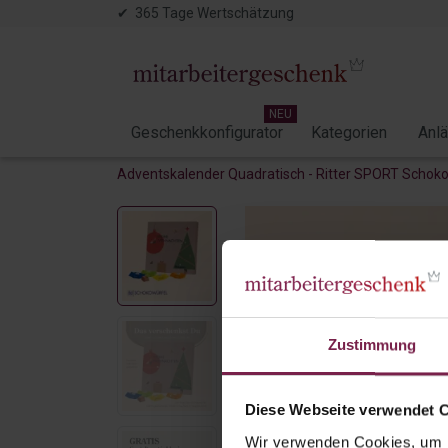
✔ 365 Tage Wertschätzung
NEU
Geschenkkonfigurator
Kategorien
Anl
Adventskalender Quadratisch - Ritter SPORT Schok
Zustimmung
Diese Webseite verwendet 
Wir verwenden Cookies, um I