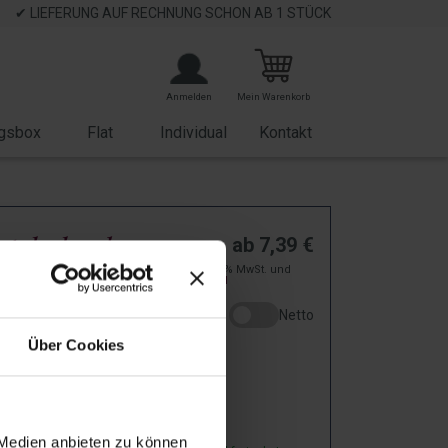
✔ LIEFERUNG AUF RECHNUNG SCHON AB 1 STÜCK
Anmelden
Mein Warenkorb
gsbox
Flat
Individual
Kontakt
tskalender
ab
7,39
€
zzgl. 19% MwSt. und
atisch - Ritter
Versand
Netto
RT
Über Cookies
owürfel
5196
 Medien anbieten zu können