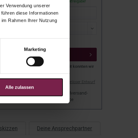
: Bei Dir in
15
-
20
Arbeitstagen ab Druckfreigabe!
hrer Verwendung unserer
 führen diese Informationen
ie im Rahmen Ihrer Nutzung
sand
Marketing
IN DEN WARENKORB
n über 3,4 Millionen Menschen weltweit konnten wir
 Freude machen
s PDF drucken
Muster anfordern
Kostenloser Entwurf
Alle zulassen
f
Einzelversand-
Personalisierbar
ng
Service
skizzen
Deine Ansprechpartner