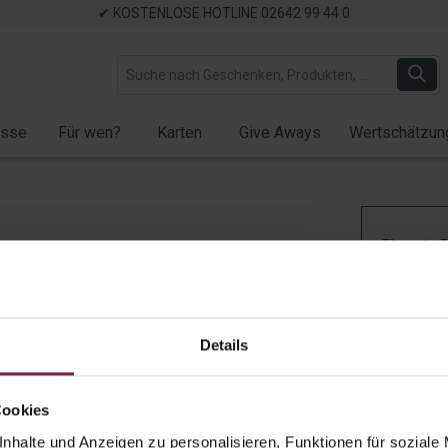
✔ KOSTENLOSE HOTLINE 02642 99 44 0
ässe
Für wen?
Karten
Give Aways
Wertschätzun
Best 
inkl.
Artikel-Nr.:
S
Details
Cookies
nhalte und Anzeigen zu personalisieren, Funktionen für soziale
Ad