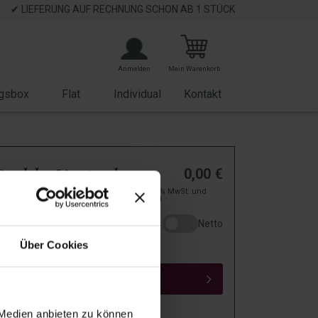
✔ LIEFERUNG AUF RECHNUNG SCHON AB 1 STÜCK
Anmelden
Mein Warenkorb
gsbox
Flat
Individual
Kontakt
Buddy Keytool
0,00
€
zzgl. 19% MwSt. und
 Kartonage
Versand
Netto
T1001
Über Cookies
IN DEN WARENKORB
 Medien anbieten zu können
d to wishlist