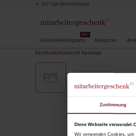
✔ 365 Tage Wertschätzung
NEU
Geschenkkonfigurator
Kategorien
Anl
Best Buddy Keytool inkl. Kartonage
Zustimmung
Diese Webseite verwendet 
Wir verwenden Cookies, um I