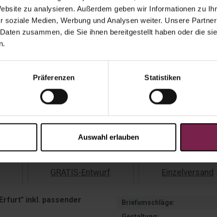
Website zu analysieren. Außerdem geben wir Informationen zu I
r soziale Medien, Werbung und Analysen weiter. Unsere Partner
Gesamtp
 Daten zusammen, die Sie ihnen bereitgestellt haben oder die s
n.
Präferenzen
Statistiken
Ange
Versandko
Auf Lag
Auswahl erlauben
GRATIS-Entwurf
Einzelversand
rfurt" inkl. passender
Briefumschläge:
Gestaltung: