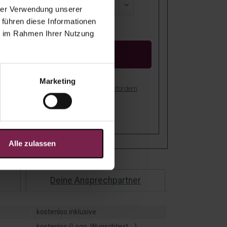
hrer Verwendung unserer
 führen diese Informationen
reis:
ie im Rahmen Ihrer Nutzung
Kostenloser Entwurf
Marketing
bot als PDF drucken
Muster anfordern
stenfreie Lieferung nach Deutschland!
er: Bei Dir in
4
-
8
Arbeitstagen!
Alle zulassen
Deine Ansprechpartner
kostenlos inklusive
kostenlos (Logo, Wunschtext,...)