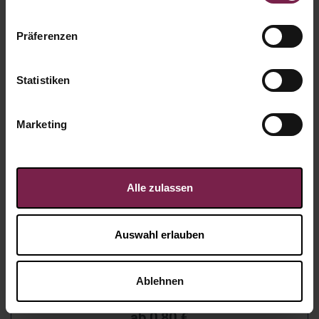
Präferenzen
Statistiken
Marketing
Alle zulassen
Auswahl erlauben
Karte: Branchenmix - Personal
Ablehnen
Artikel-Nr.:
WP1442
ab
0,80
€