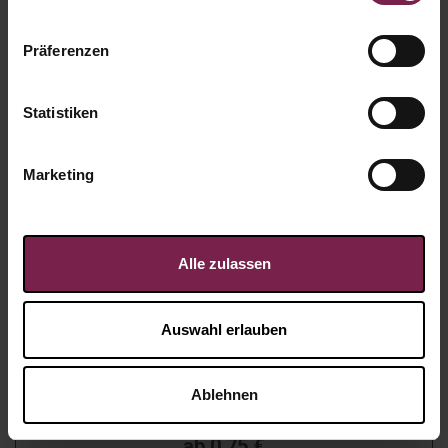
Präferenzen
Statistiken
Marketing
Alle zulassen
Auswahl erlauben
Karte: Mosaik
Ablehnen
Artikel-Nr.:
WP2966
ab
0,75
€