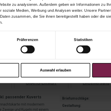
Website zu analysieren. Außerdem geben wir Informationen zu I
r soziale Medien, Werbung und Analysen weiter. Unsere Partner
Gesamtp
 Daten zusammen, die Sie ihnen bereitgestellt haben oder die s
n.
Präferenzen
Statistiken
Ange
Versandko
Auswahl erlauben
GRATIS-Entwurf
Einzelversand
kl. passender Kuverts
Briefumschläge:
eihnachtskarte mit modernem
Gestaltung:
che Zweige und Kugeln mit einem