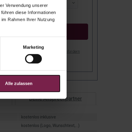
hrer Verwendung unserer
 führen diese Informationen
reis:
ie im Rahmen Ihrer Nutzung
Kostenloser Entwurf
Marketing
bot als PDF drucken
Muster anfordern
stenfreie Lieferung nach Deutschland!
Alle zulassen
Deine Ansprechpartner
kostenlos inklusive
kostenlos (Logo, Wunschtext,...)