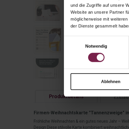
und die Zugriffe auf unsere 
Website an unsere Partner fü
möglicherweise mit weiteren
der Dienste gesammelt habe
Einwilligungsauswahl
Notwendig
Ablehnen
Produktdetails
Preise
Firmen-Weihnachtskarte "Tannenzweige" in
Fröhliche Weihnachten & ein gutes neues Jahr – W
Design Diese stilvolle Karte kombiniert weihnachtli