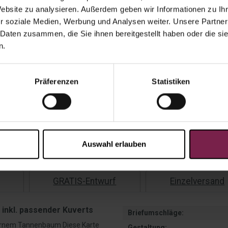
Website zu analysieren. Außerdem geben wir Informationen zu I
r soziale Medien, Werbung und Analysen weiter. Unsere Partner
Gesamtp
 Daten zusammen, die Sie ihnen bereitgestellt haben oder die s
n.
Präferenzen
Statistiken
Ange
Versandko
Auf Lag
Auswahl erlauben
GRATIS-Entwurf
Einzelversand
inkl. passender Kuverts
Briefumschläge:
ernem Tannenbaum Diese Karte
Gestaltung: