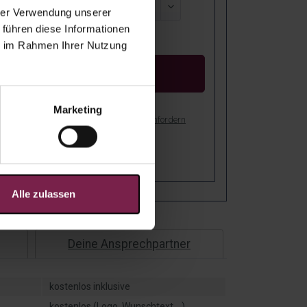
hrer Verwendung unserer
 führen diese Informationen
reis:
ie im Rahmen Ihrer Nutzung
Kostenloser Entwurf
Marketing
bot als PDF drucken
Muster anfordern
stenfreie Lieferung nach Deutschland!
er: Bei Dir in
4
-
8
Arbeitstagen!
Alle zulassen
Deine Ansprechpartner
kostenlos inklusive
kostenlos (Logo, Wunschtext,...)