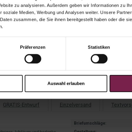
Website zu analysieren. Außerdem geben wir Informationen zu I
r soziale Medien, Werbung und Analysen weiter. Unsere Partner
Gesamtp
 Daten zusammen, die Sie ihnen bereitgestellt haben oder die s
n.
Präferenzen
Statistiken
Ange
Versandko
Auf Lag
Auswahl erlauben
GRATIS-Entwurf
Einzelversand
Textvors
Briefumschläge:
Gestaltung: