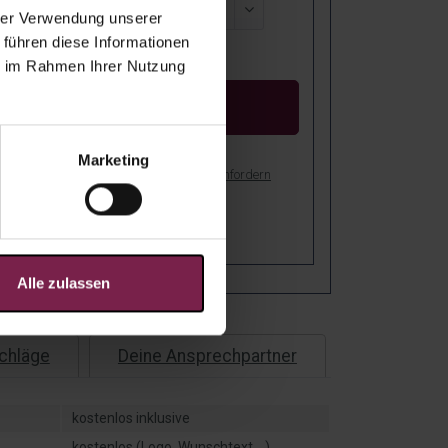
hrer Verwendung unserer
 führen diese Informationen
reis:
ie im Rahmen Ihrer Nutzung
Kostenloser Entwurf
Marketing
bot als PDF drucken
Muster anfordern
stenfreie Lieferung nach Deutschland!
er: Bei Dir in
4
-
8
Arbeitstagen!
Alle zulassen
chläge
Deine Ansprechpartner
kostenlos inklusive
kostenlos (Logo, Wunschtext,...)