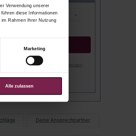
hrer Verwendung unserer
 führen diese Informationen
ie im Rahmen Ihrer Nutzung
reis:
Kostenloser Entwurf
Marketing
bot als PDF drucken
Muster anfordern
stenfreie Lieferung nach Deutschland!
er: Bei Dir in
4
-
8
Arbeitstagen!
Alle zulassen
chläge
Deine Ansprechpartner