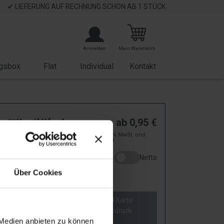
✔ LIEFERUNG AUF RECHNUNG SCHON AB 1 STÜCK
Anmelden
Mein Warenkorb
gsbox
Flat
Individual
Kontakt
: Fünfjähriges
ab
0,95
€
zzgl. 19% MwSt. und
läum -
Versand
Netto
send
Über Cookies
P5216
r
gestalten
BLANKO
Karte
tis für Dich
ohne Eindruck
 Medien anbieten zu können