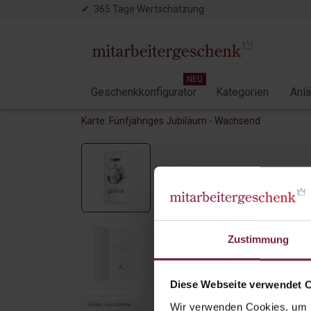
✔ 365 Tage Wertschätzung
NEU
Geschenkkonfigurator
Kategorien
Anl
Karte: Fünfjähriges Jubiläum - Wachsend
Zustimmung
Diese Webseite verwendet 
Wir verwenden Cookies, um I