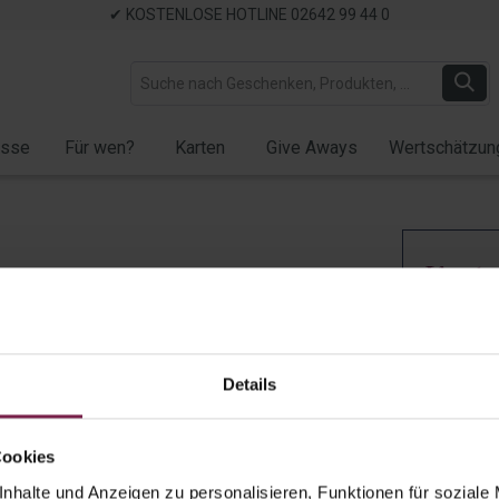
✔ KOSTENLOSE HOTLINE 02642 99 44 0
ässe
Für wen?
Karten
Give Aways
Wertschätzun
Karte
Jubi
Wach
Details
Artikel-Nr.:
W
Wi
Cookies
gra
nhalte und Anzeigen zu personalisieren, Funktionen für soziale