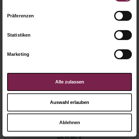
Präferenzen
Statistiken
Marketing
Alle zulassen
Auswahl erlauben
Willkommen "Hallo"
Ablehnen
Artikel-Nr.:
WP5230
ab
0,95
€