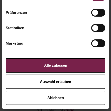
Präferenzen
Statistiken
Marketing
Alle zulassen
Auswahl erlauben
Karte: Großes Dankeschön
Ablehnen
Artikel-Nr.:
WP5245
ab
0,75
€
zzgl. 19% MwSt. und
Versand