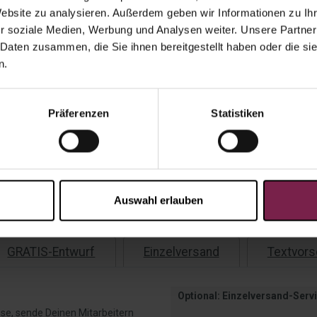
Website zu analysieren. Außerdem geben wir Informationen zu I
r soziale Medien, Werbung und Analysen weiter. Unsere Partner
Gesamtp
 Daten zusammen, die Sie ihnen bereitgestellt haben oder die s
n.
Präferenzen
Statistiken
Ange
Versandko
Auf Lag
Auswahl erlauben
GRATIS-Entwurf
Einzelversand
Textvors
Optional: Einzelversand-Servi
se, sende Deinen Mitarbeitern