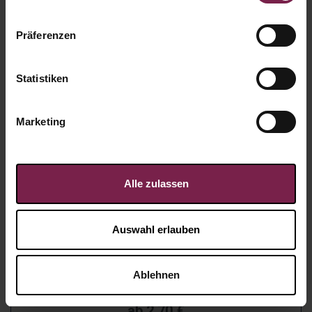
Präferenzen
Statistiken
Marketing
Alle zulassen
Auswahl erlauben
Karte: Flying Santa
Ablehnen
Artikel-Nr.:
WP608
ab
2,70
€