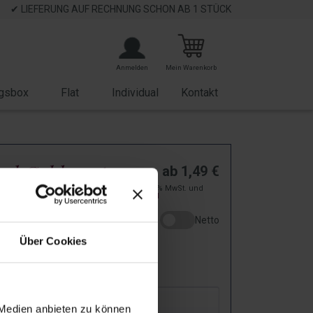
✔ LIEFERUNG AUF RECHNUNG SCHON AB 1 STÜCK
Anmelden
Mein Warenkorb
gsbox
Flat
Individual
Kontakt
ind Gold wert -
ab
1,49
€
zzgl. 19% MwSt. und
ro Ostern
Versand
Netto
P12255
Über Cookies
: Bei Dir in
2
-
5
Arbeitstagen!
ar
 Medien anbieten zu können