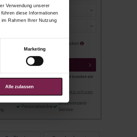
hrer Verwendung unserer
sand
 führen diese Informationen
ie im Rahmen Ihrer Nutzung
isierung
Als Geschenk verpacken
Marketing
Mit Grußkarte
IN DEN WARENKORB
n über 3,4 Millionen Menschen weltweit konnten wir
 Freude machen
Alle zulassen
ls PDF drucken
Muster anfordern
Jetzt anfragen
f
Einzelversand-
Personalisierbar
ng
Service