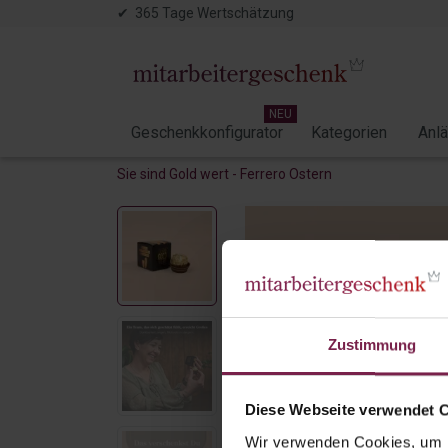
✔ 365 Tage Wertschätzung
NEU
Geschenkkonfigurator
Kategorien
Anl
Sie sind Gold wert - Ferrero Ostern
Zustimmung
Diese Webseite verwendet 
Wir verwenden Cookies, um I