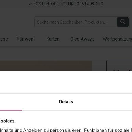
✔ KOSTENLOSE HOTLINE 02642 99 44 0
ässe
Für wen?
Karten
Give Aways
Wertschätzun
Sie s
Ferre
Artikel-Nr.:
W
Details
Auf Lager
✓ Verfügb
Cookies
Menge:
nhalte und Anzeigen zu personalisieren, Funktionen für soziale