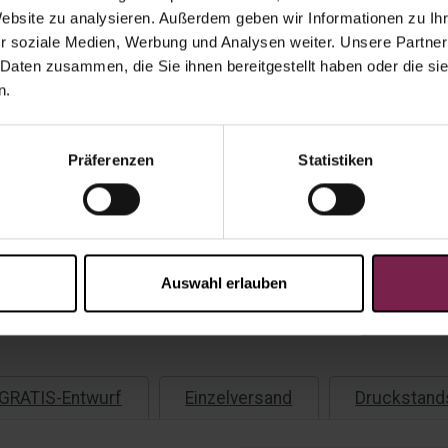
Website zu analysieren. Außerdem geben wir Informationen zu I
Menge:
r soziale Medien, Werbung und Analysen weiter. Unsere Partner
 Daten zusammen, die Sie ihnen bereitgestellt haben oder die s
Einzelver
n.
Präferenzen
Statistiken
Scho
eine
Angebot al
Auswahl erlauben
Kauf au
Rechnu
GRATIS-Entwurf
Einzelversand
Druckstand