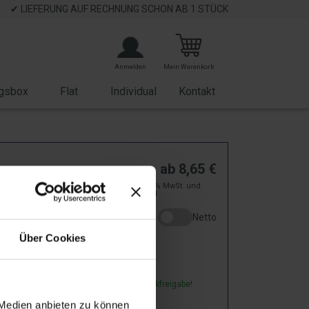
✔ LIEFERUNG AUF RECHNUNG SCHON AB 1 STÜCK
Anmelden
Mein Warenkorb
gsbox
Flat
Individual
Kontakt
-
ab
8,65
€
zzgl. 19% MwSt. und
tskalender
Versand
Netto
 Favourites
Über Cookies
5160
: Bei Dir in
15
-
20
Arbeitstagen ab Druckfreigabe!
ar
 Medien anbieten zu können