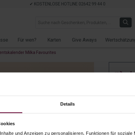
✔ KOSTENLOSE HOTLINE 02642 99 44 0
ässe
Für wen?
Karten
Give Aways
Wertschätzun
entskalender Milka Favourites
Tisch
Adven
Milka
Details
Artikel-Nr.:
9
Cookies
Auf Lager
✓ Verfügb
nhalte und Anzeigen zu personalisieren, Funktionen für soziale