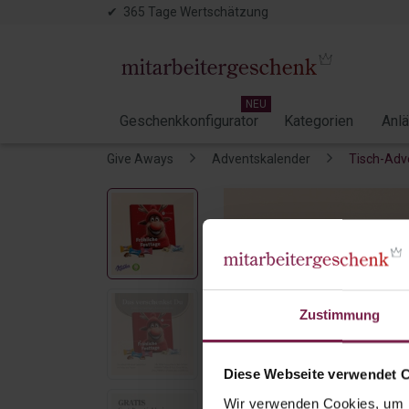
✔ 365 Tage Wertschätzung
NEU
Geschenkkonfigurator
Kategorien
Anl
Give Aways
Adventskalender
Tisch-Adv
Zustimmung
Diese Webseite verwendet 
Wir verwenden Cookies, um I