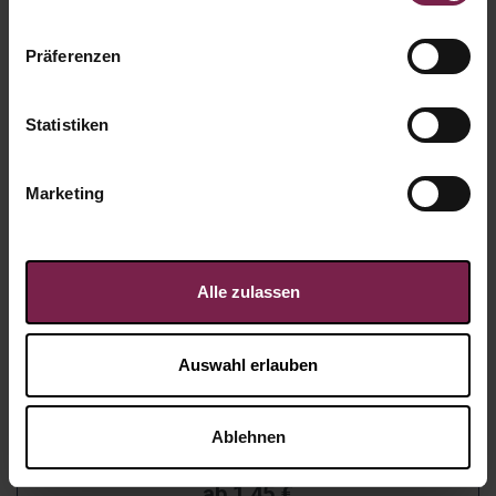
Präferenzen
Statistiken
Marketing
Alle zulassen
Auswahl erlauben
Vivil Paperbox
Ablehnen
Artikel-Nr.:
91628
ab
1,45
€