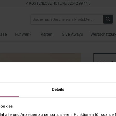
✔ KOSTENLOSE HOTLINE 02642 99 44 0
ässe
Für wen?
Karten
Give Aways
Wertschätzun
Werb
natur
Artikel-Nr.:
9
Details
✓ Verfügb
Menge:
Cookies
Einzelver
nhalte und Anzeigen zu personalisieren, Funktionen für soziale