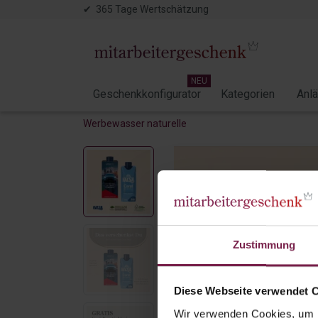
✔ 365 Tage Wertschätzung
NEU
Geschenkkonfigurator
Kategorien
Anl
Werbewasser naturelle
Zustimmung
Diese Webseite verwendet 
Wir verwenden Cookies, um I