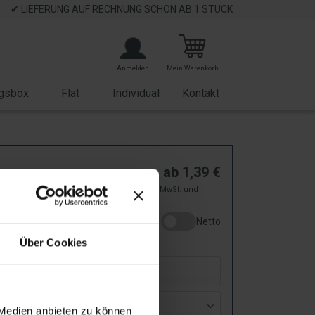
✔ LIEFERUNG AUF RECHNUNG SCHON AB 1 STÜCK
Anmelden
Mein Warenkorb
gsbox
Flat
Individual
Kontakt
ewasser
ab
1,39
€
zzgl. 19% MwSt. und
elle
Versand
Netto
1634
Über Cookies
ar
sand
 Medien anbieten zu können