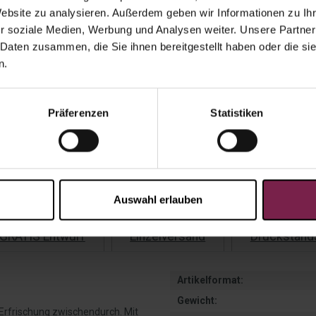
Website zu analysieren. Außerdem geben wir Informationen zu I
r soziale Medien, Werbung und Analysen weiter. Unsere Partner
 Daten zusammen, die Sie ihnen bereitgestellt haben oder die s
n.
Scho
eine
Präferenzen
Statistiken
Angebot al
Kauf au
Rechnu
Auswahl erlauben
GRATIS Entwurf
Einzelversand
Druckstand
Artikelformat:
Gewicht:
e Erfrischung zwischendurch. Mit