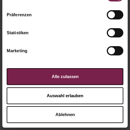
Präferenzen
Statistiken
Marketing
Alle zulassen
Auswahl erlauben
Karte: Branchenbildnis -
Ablehnen
Innenausbau