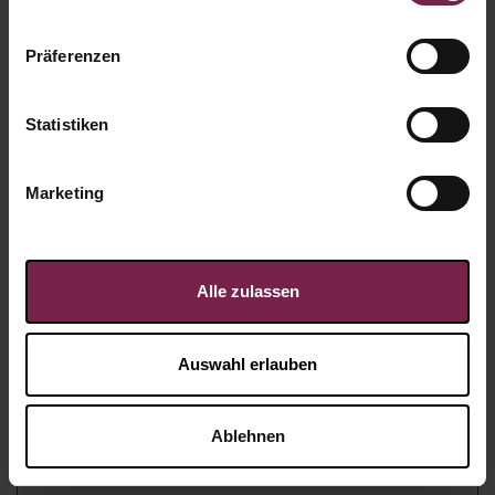
Präferenzen
Statistiken
Marketing
Alle zulassen
Auswahl erlauben
Karte: Branchenbildnis -
Ablehnen
Medizin