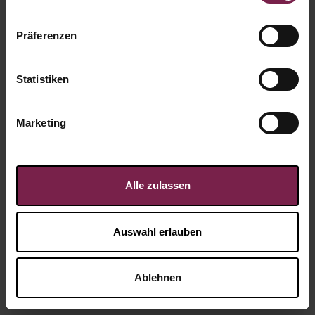
Präferenzen
Statistiken
Marketing
Alle zulassen
Auswahl erlauben
Karte: Einladungskarte
Ablehnen
"Weihnachtsteam Team"